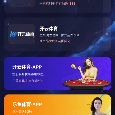
2026-03-21
0
2026-03-17
0