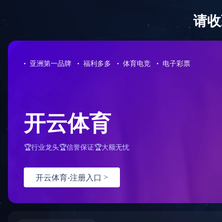
开云网页版登录入口
集团概况
集团要闻
城乡基础设施建设板块
从严治党
组织架构
通知公告
党群之窗
国有资产运营板块
荣誉资质
工作动态
廉洁徽投
集团大事记
子开云网页版登录入口
投资融资板块
开云网页版登录入口-开云online(中国
HOME
集团要
闻