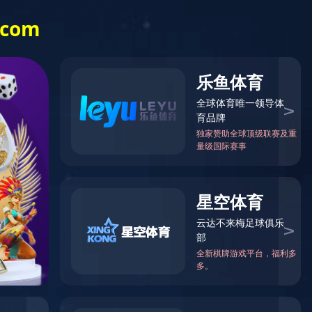
设
开云网页版登录入口
加入我们
联系我们
K
CULTURE
JOIN US
CONTACT US