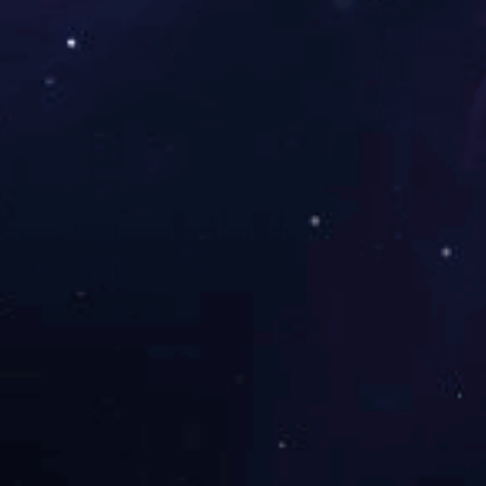
歙县县域充换电设施补短板项目-歙县城市公共交通有限公
告的采购项目名称：歙县县域充换电设施补短板项目-歙
二、申请人的资格要求“供应商须具备建设行政主管部门
1555
歙县县域充换电设施补短板项目-歙县
一、项目基本情况1、项目编号：HSYNCG2026-0
次）3、项目单位：黄山逸宁建筑工程有限公司4、项目
况介绍：电缆、光伏板、储能柜设备等采购，含设备安装，具体
1586
瀹潭村城乡一体化供水工程（土建工程