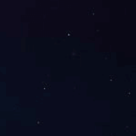
30
HSJYCG2026010原公
月28日二、更正信息磋商公告中
2026-04
可证...
二次）招标公告
30
司光储充工程-光伏设备采购（二
的数量、简要规格描述或基本概
2026-04
09元10、最...