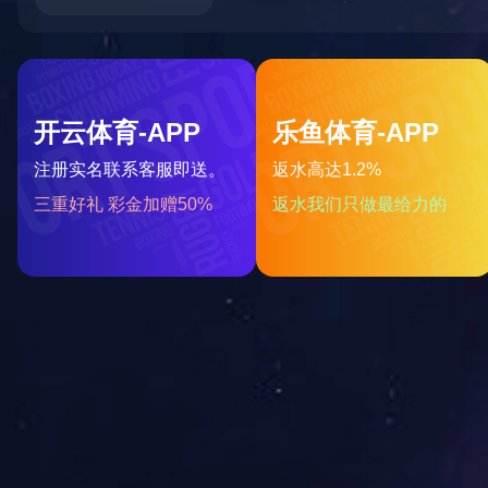
歙县县域充换电设施补短板项目-歙县
一、项目基本情况1、项目编号：HSYNZY2025-0
宁建筑工程有限公司4、项目地点：黄山市歙县5、项目
钢构棚拆除、钢结构基础浇筑、地基注浆加固、钢构棚安装等
98
歙县徽沣安装工程有限公司2026年第
一、项目编号：AHSJCG2026C007二、项目名称
名称：安徽绿澄水务环保科技有限公司 供应商地址：安徽
四、主要标的信息货物类名称：不锈钢调蓄水箱品牌（如有）：合
163
歙县徽沣安装工程有限公司2026-20