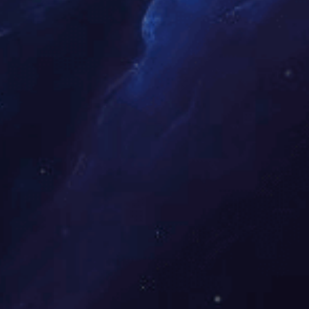
室、富资小区15A-5号、古溪安置区A1-A2号楼106号、富资小区9-27
进行公开招租。本次公告招租方承诺本次招租行为已履行了必要的审批程序
确性和有效性负责。现将有关事项公告如下：一、有关事项：（一）招租方
27年度哈夫节采购项目成交结果公告
歙县徽沣安装工程有限公司2026-2027年度哈夫节采购项目三、中标（成
州经济技术开发区流金大道22号中标（成交）金额：36.1756万元四
0单价：251元/只五、评审专家名单：叶华、翟大才、方日晖、洪杰、姚吉全
城市公共交通有限公司光储充工程钢结构车棚更正公