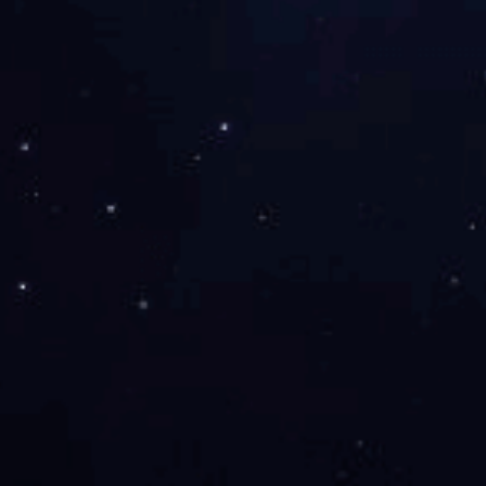
一、项目编号：AHMZ2026C003二、项目名称：
商地址：安徽省黄山市歙县徽城镇紫阳路练江花园104号
程）施工范围：瀹潭村城乡一体化供水工程施工，具体详见采购
1222
办公地址