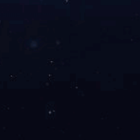
瀹潭村城乡一体化供水工程（土建工程）三、中标（成交）信息供应商名称：
 中标（成交）金额：109.8万元四、主要标的信息工程类名称：瀹潭村
需求。施工工期：45日历天项目经理：余向飞执业证书信息：皖2342021
«
1
2
3
4
5
»
版权所有：开云网页版登录入口-开云online(中国)
：安徽省黄山市歙县郑村镇郑村经一路1号 办公电话：0559-65