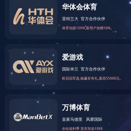
集团要闻
通知公告
工作动态
黄山市歙县2026年充换电设施补短板
项目概况黄山市歙县2026年充换电设施补短板充电桩采购项目
9点00分（北京时间）前递交投标文件。一、项目基本情况
额：404万元（第一包：269万元；第二包：135万元）
86