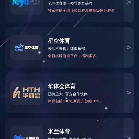
2026年5月9日，鸿瑞公司党支部以“热血践
初心，挽袖传温情”为主题，组织开展无偿献血
主题党日活动，以实际行动践行党员初心使命，
传递公益温情。
活动中，支部党员和干部职工共8名，主动
参与、有序配合，严格完成各项献血流程，踊跃
捐献热血，累计献血量达3200毫升。党员职工们
用点滴爱心汇聚生命力量，充分展现了国企职工
无私奉献、担当作为的先锋模范本色。
此次活动将党建工作与公益志愿服务深度
结合，进一步强化了党员宗旨意识。下一步，鸿
瑞公司党支部将持续发挥党建引领作用，引导党