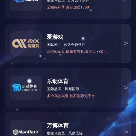
员和干部职工践行社会责任，彰显国企担当。