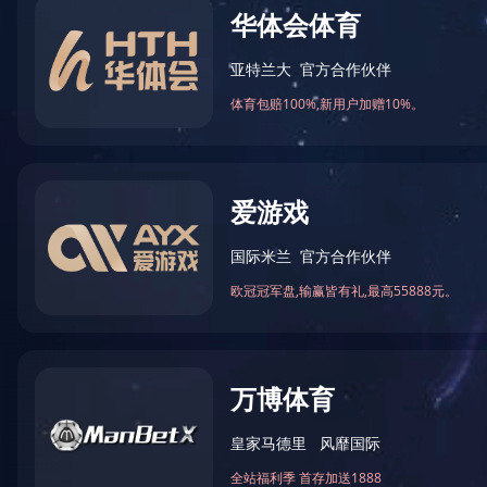
集团要闻
通知公告
工作动态
2026-05-12
44
信息来源： 歙县自来水有限
为深入践行党建引领民生服务理念，5月
线，为推进城乡供水一体化、提升县域供水保
在水厂工作人员的引导讲解下，大家深入
绍了各环节的技术原理、操作标准、质量管控
区双方围绕供水安全、推进节水护水、加快城
双方将以此次交流为契机，加强沟通协作