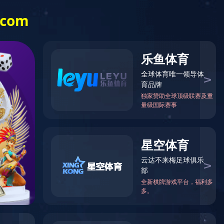
设
开云网页版登录入口
加入我们
联系我们
K
CULTURE
JOIN US
CONTACT US