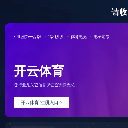
开云网页版登录入口
集团概况
集团要闻
城乡基础设施建设板块
从严治党
组织架构
通知公告
党群之窗
国有资产运营板块
荣誉资质
工作动态
廉洁徽投
集团大事记
子开云网页版登录入口
投资融资板块
开云网页版登录入口-开云online(中国
HOME
子开云
网页版登录入口