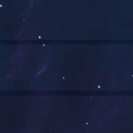
子开云网页版登录入口
媒体聚焦
党建同行聚合力 实地参观共提升
公司
[
小
中
大
]
12日，歙县水利局全体党员到歙县自来水公司，开展制
障能力凝聚合力。
二水厂核心生产区域，全程观摩自来水从原水净化到
措施，重点讲解生产环节节水降耗举措，分享了水质
乡供水一体化建设等重点工作深入探讨，进一步协同发
，在持续优化制水工艺、提升服务质量的同时，深入