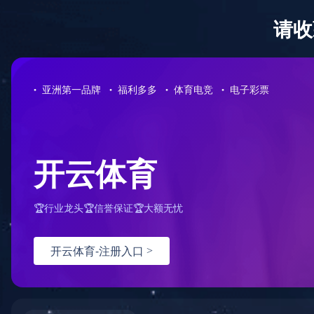
开云网页版登录入口
集团概况
集团要闻
城乡基础设施建设板块
从严治党
组织架构
通知公告
党群之窗
国有资产运营板块
荣誉资质
工作动态
廉洁徽投
集团大事记
子开云网页版登录入口
投资融资板块
开云网页版登录入口-开云online(中国
HOME
政策法
规