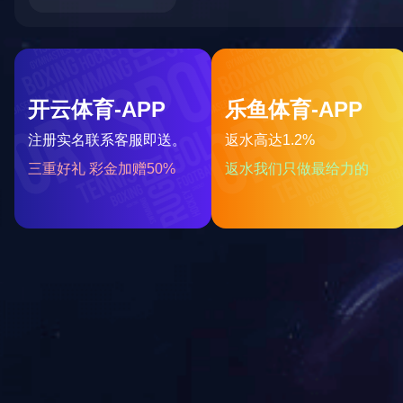
0
0
0