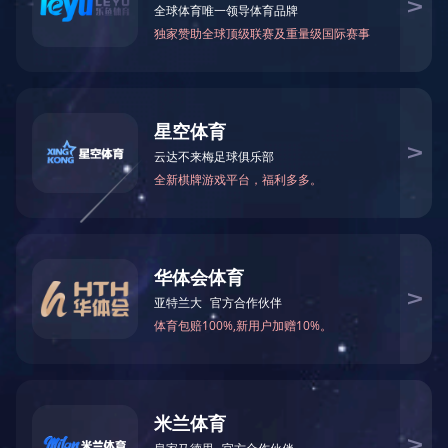
为传承红色基因，赓续红色血脉，4月10
日，集团公司党支部联合市政公司党支部、粮购
公司党支部组织全体党员、入党积极分子、发展
对象赴歙县武阳乡洽河村二十七烈士陵园开展
“缅怀革命先烈 传承红色基因”主题党日活动。