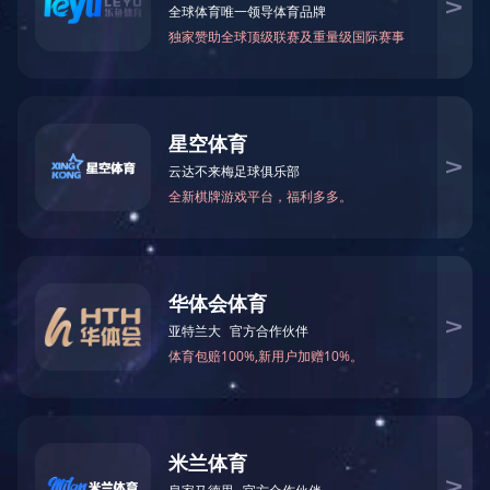
返回列表
4月1日，为深化人才领域交流协作，精准
对接高端人才引育、人才服务创新等重点工作，
安徽省人力资源有限公司人才服务事业部总经理
林琴一行赴黄山徽城投资集团开展工作座谈。双
方围绕高端人才招引、人才培训、新安人才公司
业务协同等议题深入交流、凝聚共识，共商人才
服务高质量发展路径。开云网页版登录入口-开
云online(中国) 党委副书记吴维，集团总经理助
理方杰，集团人力资源部主任、新安人才公司董
事吴沧海，安徽省人力资源公司人才招引事业部
副总经理、黄山有限公司董事张宇，人才招引事