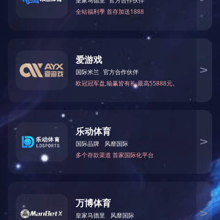
业部主办傅晓玉等相关负责人参加座谈。
座谈会上，方杰详细介绍了开云网页版登
录入口-开云online(中国) 发展概况、业务布局及
当前高端人才招引需求、就业政策等相关情况，
明确集团在重点产业、关键岗位引才育才的方向
与目标。吴沧海就新安人才公司运营情况、业务
板块及发展规划作具体汇报。
吴维围绕集团人力资源管理体系、人才引
育激励政策、人才队伍建设等方面作全面介绍，
为双方深化合作提供政策支撑。他详细介绍了集
团在人才培训方面的发展方向和需求，就国企改
革、新质生产力发展方向、现代企业制度建设、
十五五中的县属国企改革转型方向等课题进行深