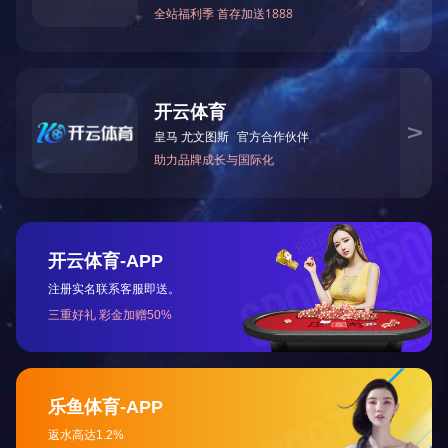
入探讨。吴维还就新安人才公司相关业务合作方
向作了介绍。
林琴一行认真听取介绍，对开云网页版登
录入口-开云online(中国) 及新安人才公司在人才
服务领域的实践与成效给予高度评价。双方就高
端人才精准招引、定制化人才培训、市场化业务
拓展、资源共享、项目协同等重点事项进行充分
沟通，就深化务实合作、提升人才服务效能达成
一致意见。
双方一致表示，将以此次座谈为契机，进
一步加强常态化沟通对接，整合优势资源、拓宽
合作领域，以更高标准、更实举措推进人才服务
创新，助力开云网页版登录入口-开云online(中
国) 及新安人才公司提质增效，为区域人才集聚