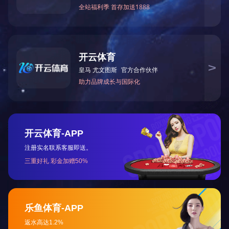
配置了仓外环流熏蒸装置、计算机无线粮情检测系统和地
上笼通风系统。公司粮库积极开展科学保粮，分批对储粮
仓房进行了计算机粮情检测、机械通风和环流熏蒸等储粮
技术改造，从2015年至今结合“粮安工程”危仓老库维修，
对储粮仓房及计算机粮情检测、环流熏蒸系统及“智慧皖
粮”系统进行升级改造，进一步提升了公司仓储管理水
平，确保各级储备粮安全存储。
近年来，在徽投集团及上级主管部门的正确领导下，
公司领导班子求真务实，团结协作，不断进取，带领全体