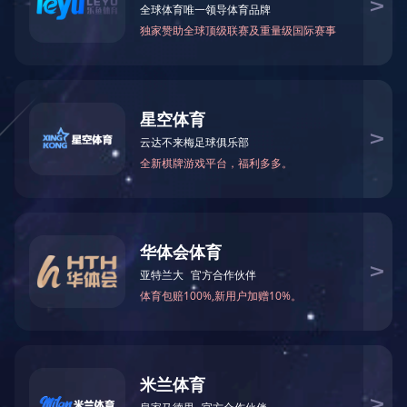
«
»
0559-6521166
安徽省黄山市歙县郑村镇郑村经一路1号
关注官方微信
© 开云网页版登录入口-开云online(中国)