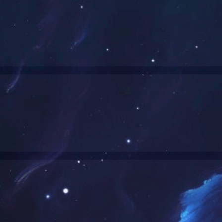
18日，副县长吴文斌带队调研丰乐
-开云online(中国)
[
小
中
大
]