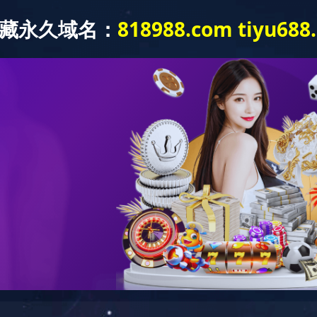
置业建材板块
媒体聚焦
)
走进徽投
开云网页版登录入口
投资经营
党的建
ABOUT US
NEWS
MANAGEMENT
WOR