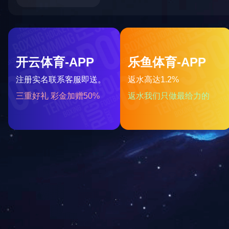
3
月
18
日，副县长吴文斌
带队
调研丰