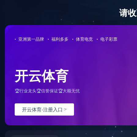
开云网页版登录入口
集团概况
集团要闻
城乡基础设施建设板块
从严治党
组织架构
通知公告
党群之窗
国有资产运营板块
荣誉资质
工作动态
廉洁徽投
集团大事记
子开云网页版登录入口
投资融资板块
开云网页版登录入口-开云online(中国
HOME
徽投集
团大事记