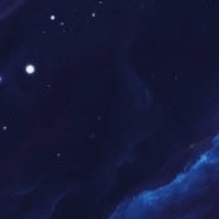
走访调研开云网页版登录入口-开云online(中国) 下属徽智公司，徽
队考察绍兴会稽国际研学营地、华东师范大学休闲文旅产业研究院、上海浦
鲍剑及县教育局、霞坑镇有关负责同志陪同考察。
食冷链物流产业园