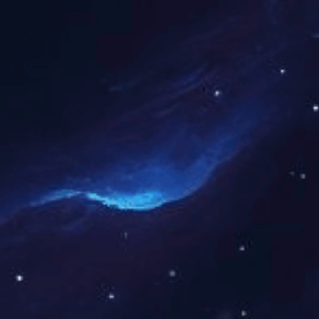
3月10日，县委书记熊志伟调研歙县粮食冷链物流产业园，开
72
3月5日，县委副书记、县长王奇勇调研
3月5日，县委副书记、县长王奇勇调研石潭重点项目建设及
记吴维陪同调研。3月5日，县委副书记、县长王奇勇调研石
长鲍剑，党委副书记吴维陪同调研。
71
2月27日，黄山市委常委、常务副市