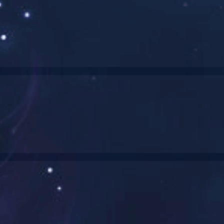
徽投集团大事记
研富丰新城片区项目
，开云网页版登录入口-开云online(中国) 党委书记、董事长鲍剑，