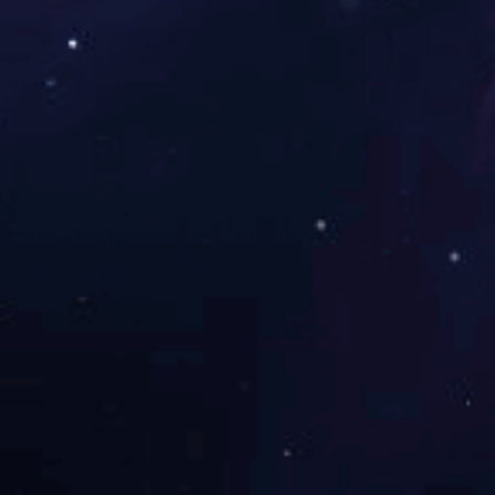
2月27日，黄山市委常委、常务副市长王赵春调研富丰新城
研。
595
2月12日下午，县财政局（国资委）
2月12日，县财政局（国资委）主持召开县属国企理论学习
常务副总经理余礼通参加座谈。
542
2月11日，集团重点实施项目歙县宾虹