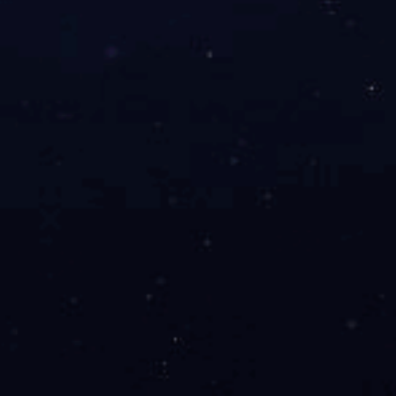
12
宽40米，按双向六车道标准建
2026-02
友情链接
21166
友情链接